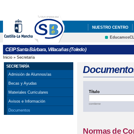
Pa
co
pri
NUESTRO CENTRO
EducamosC
INFÓRMATE
CRFP
CEIP Santa Bárbara, Villacañas (Toledo)
Inicio
»
Secretaría
Se encuentra usted aquí
SECRETARÍA
Documento
Admisión de Alumnos/as
Becas y Ayudas
Título
Materiales Curriculares
Avisos e Información
contiene
Documentos
Normas de Con