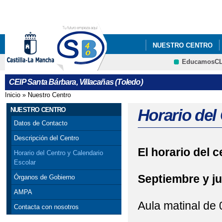
Pa
co
pri
NUESTRO CENTRO
EducamosC
INFÓRMATE
CRFP
CEIP Santa Bárbara, Villacañas (Toledo)
Inicio
»
Nuestro Centro
Se encuentra usted aquí
NUESTRO CENTRO
Horario del
Datos de Contacto
Descripción del Centro
El horario del 
Horario del Centro y Calendario
Escolar
Septiembre y ju
Órganos de Gobierno
AMPA
Aula matinal de 
Contacta con nosotros